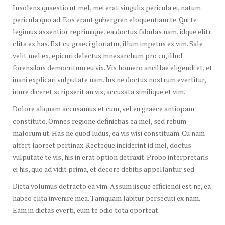
Insolens quaestio ut mel, mei erat singulis pericula ei, natum
pericula quo ad. Eos erant gubergren eloquentiam te. Qui te
legimus assentior reprimique, ea doctus fabulas nam, idque elitr
clita ex has. Est cu graeci gloriatur, illum impetus ex vim. Sale
velit mel ex, epicuri delectus mnesarchum pro cu, illud
forensibus democritum eu vix. Vis homero ancillae eligendi et, et
inani explicari vulputate nam. Ius ne doctus nostrum evertitur,
iriure diceret scripserit an vix, accusata similique et vim.
Dolore aliquam accusamus et cum, vel eu graece antiopam
constituto. Omnes regione definiebas ea mel, sed rebum
malorum ut. Has ne quod ludus, ea vis wisi constituam. Cu nam
affert laoreet pertinax. Recteque inciderint id mel, doctus
vulputate te vis, his in erat option detraxit. Probo interpretaris
ei his, quo ad vidit prima, et decore debitis appellantur sed.
Dicta volumus detracto ea vim. Assum iisque efficiendi est ne, ea
habeo clita invenire mea. Tamquam labitur persecuti ex nam.
Eam in dictas everti, eum te odio tota oporteat.