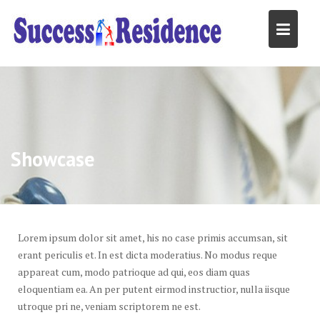
Skip
to
content
Showcase
Lorem ipsum dolor sit amet, his no case primis accumsan, sit
erant periculis et. In est dicta moderatius. No modus reque
appareat cum, modo patrioque ad qui, eos diam quas
eloquentiam ea. An per putent eirmod instructior, nulla iisque
utroque pri ne, veniam scriptorem ne est.